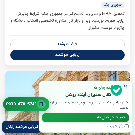
جمهوری چک
تحصیل MBA و مدیریت کسب‌وکار در جمهوری چک: شرایط پذیرش،
زبان، شهریه، بورسیه، ویزا و بازار کار. مشاوره تخصصی انتخاب دانشگاه و
اپلای با موسسه سفیران.
جزئیات رشته
ارزیابی هوشمند
پیام‌رسان بله
کانال سفیران آینده روشن
اخبار مهاجرت تحصیلی، بورسیه و فرصت‌های جدید را از دست
0930-478-5743
ندهید.
عضویت در کانال بله
دیگر نشان نده
ارزیابی هوشمند رایگان