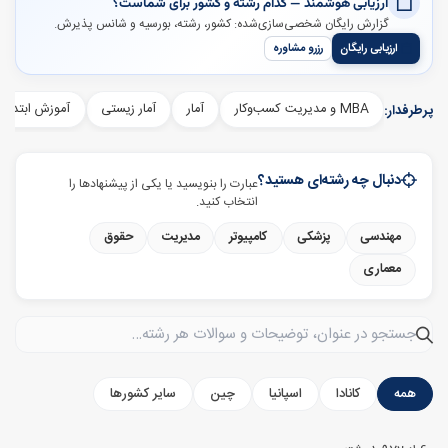
ارزیابی هوشمند — کدام رشته و کشور برای شماست؟
گزارش رایگان شخصی‌سازی‌شده: کشور، رشته، بورسیه و شانس پذیرش.
ارزیابی رایگان
رزرو مشاوره
MBA و مدیریت کسب‌وکار
آمار
آمار زیستی
آموزش ابتدایی
پرطرفدار:
دنبال چه رشته‌ای هستید؟
عبارت را بنویسید یا یکی از پیشنهادها را
انتخاب کنید.
مهندسی
پزشکی
کامپیوتر
مدیریت
حقوق
معماری
جستجو در رشته‌ها
همه
کانادا
اسپانیا
چین
سایر کشورها