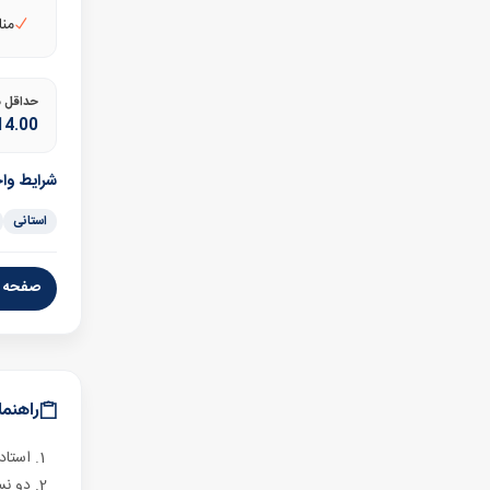
منا
حداقل مع
14.00
شرایط وا
استانی
صفحه ر
راهنما
استاد
دو نسخه 