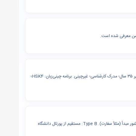
China Scholarship Council (CSC): شهریه + خوابگاه + بیمه + ۳٬۰۰۰ یوان/ماه — زیر ۳۵ سال؛ مدرک کارشناسی؛ غیرچینی. برنامه چینی‌زبان: HSK4؛
CSC: همان پوشش CSC — تفاوت در کانال اپلای — Type A: از طریق مرکز CSC در کشور مبدأ (مثلاً سفارت). Type B: مستقیم از پورتال دانشگاه