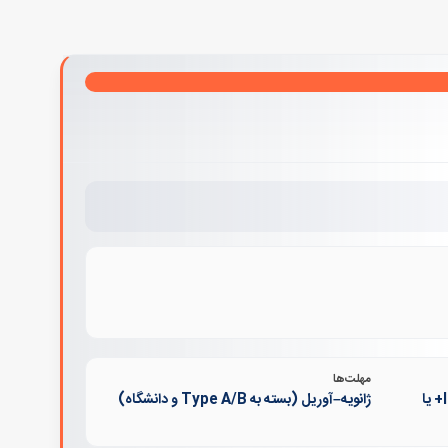
مهلت‌ها
HSK4+ برای چینی‌زبان؛ IELTS 6.0+ یا
ژانویه–آوریل (بسته به Type A/B و دانشگاه)