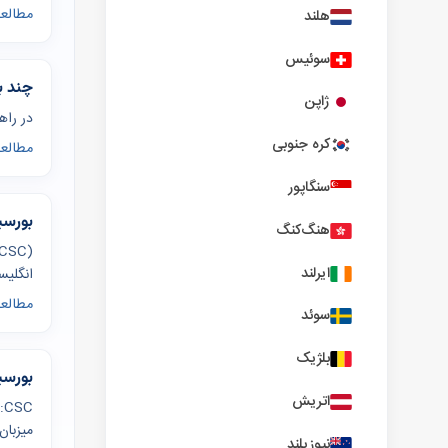
مطالعه
هلند
سوئیس
چند ب
ژاپن
در راهنمای بور
کره جنوبی
مطالعه
سنگاپور
بورسیه بورس
هنگ‌کنگ
ایرلند
انگلیسی‌زبا
مطالعه
سوئد
بلژیک
بورسیه مسیر Type A 
اتریش
میزبان.
نیوزیلند