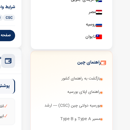
شرایط وا
مصر
CSC
ا
روسیه
صفحه ر
تایوان
مس
راهنمای چین
بازگشت به راهنمای کشور
پوشش 
راهنمای اپلای بورسیه
بورسیه دولتی چین (CSC) — ارشد
انت
ایران:
مسیر Type A و Type B