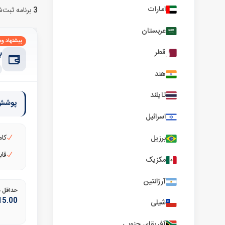
امارات
3
برنامه ثبت‌
عربستان
پیشنهاد وی
قطر
ب
هند
تایلند
پوشش 
اسرائیل
کام
برزیل
قابل
مکزیک
آرژانتین
حداقل مع
15.00
شیلی
آفریقای جنوبی