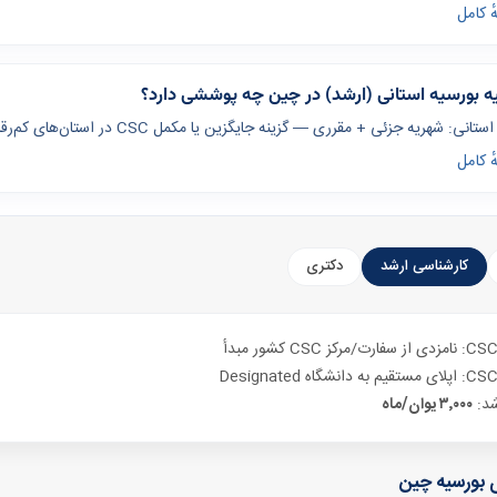
ٔ کامل
ه بورسیه استانی (ارشد) در چین چه پوششی دارد؟
نی: شهریه جزئی + مقرری — گزینه جایگزین یا مکمل CSC در استان‌های کم‌رقابت‌تر.
ٔ کامل
کارشناسی ارشد
دکتری
کز CSC کشور مبدأ
نشگاه Designated
شد:
۳٬۰۰۰ یوان/ماه
ی بورسیه چین