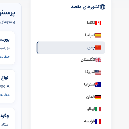
کشورهای مقصد
پرسش‌ه
پاسخ‌های 
کانادا
اسپانیا
بورسی
چین
بورسیه CSC ارشد مقرری ۳٬۰۰۰ یوان در ماه دارد و با پذیرش دانشگاه‌های معتبر چین (C9، پروژه 
مطالعه
انگلستان
آمریکا
انواع
استرالیا
CSC Type A: نامزدی از سفارت/مرکز CSC کشور مبدأ؛ e B
مطالعه
آلمان
ایتالیا
چگونه
فرانسه
استاد چ