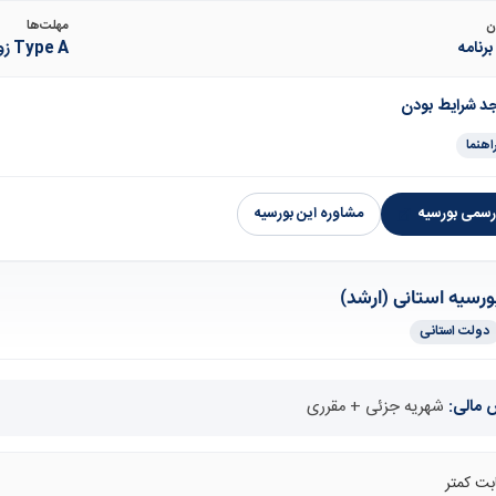
ن
مهلت‌ها
رنامه
Type A زودتر (دی–اسفند)؛ Type B تا بهار
جد شرایط بودن
اهنما
سمی بورسیه
مشاوره این بورسیه
ورسیه استانی (ارشد)
دولت استانی
مالی:
شهریه جزئی + مقرری
بت کمتر