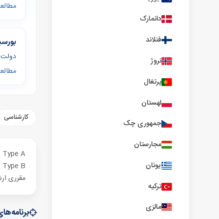
مطالعه
دانمارک
فنلاند
بورسی
دولت استا
نروژ
مطالعه
پرتغال
لهستان
کارشناسی
جمهوری چک
مجارستان
CSC Type A: نامزدی از سفارت/مر
یونان
CSC Type B: اپلای مستقیم به دا
مقرری ار
ترکیه
مالزی
برنامه‌ها