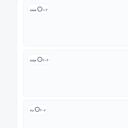
۱–۲ هفته
۲–۴ هفته
۲–۶ ماه