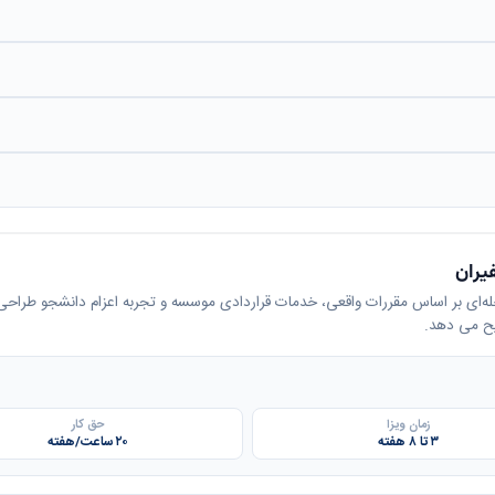
یران
حله‌ای بر اساس مقررات واقعی، خدمات قراردادی موسسه و تجربه اعزام دانشجو طراحی 
یح می دهد.
زمان ویزا
حق کار
۳ تا ۸ هفته
۲۰ ساعت/هفته