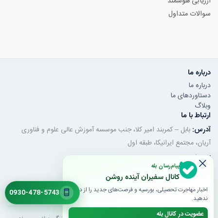
ارزیابی هوشمند
سوالات متداول
درباره ما
درباره ما
دستاوردهای ما
وبلاگ
ارتباط با ما
آدرس:
بابل – کمربند امیر کلا، جنب موسسه آموزش عالی علوم و فناوری
آریان، مجتمع ایرانیکا، طبقه اول
تلفن ثابت:
011-32350320
پیام‌رسان بله
موبایل / واتساپ:
0930-478-5743
کانال سفیران آینده روشن
ایمیل:
saroshanbbl@gmail.com
اخبار مهاجرت تحصیلی، بورسیه و فرصت‌های جدید را از دست
0930-478-5743
ندهید.
عضویت در کانال بله