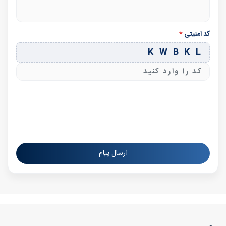
کد امنیتی
*
K W B K L
ارسال پیام