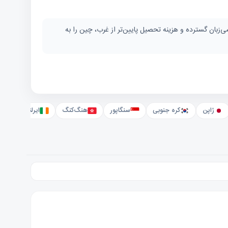
لی و ده‌ها دانشگاه در لیست QS World Rankings است. بورسیه دولتی CSC، برنامه‌های انگلیسی‌زبان گسترده و هزینه تحصیل پایین‌تر از غرب، چین را به
ژاپن
کره جنوبی
سنگاپور
هنگ‌کنگ
ایرلند
سو