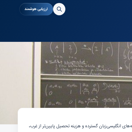
ارزیابی هوشمند
 ۵۰۰ هزار دانشجوی بین‌المللی و ده‌ها دانشگاه در لیست QS World Rankings است. بورسیه دولتی CSC، برنامه‌های انگلیسی‌زبان گسترده و هزینه تحصیل پایین‌تر از غرب،