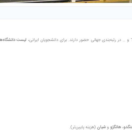
،
لیست دانشگاه‌ها
نگدو
،
هانگژو
و
شیان
(هزینه پایین‌تر).