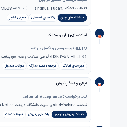
مقایسه گزینه‌های تحصیل در چین
انتخاب دانشگاه (Tsinghua، Fudan، …) و رشته؛ MBBS، مهندسی یا زبان چینی.
دانشگاه‌های چین
رشته‌های تحصیلی
معرفی کشور
آماده‌سازی زبان و مدارک
۳
IELTS، ترجمه رسمی و تکمیل پرونده
IELTS ۶+ یا HSK ۴–۵؛ گواهی سلامت و عدم سوءپیشینه برای ویزا از همان ابتدا آماده شود.
دوره‌های آمادگی
ترجمه و تأیید مدارک
سوالات متداول
اپلای و اخذ پذیرش
۴
ثبت درخواست تا Letter of Acceptance
ثبت‌نام studyinchina یا سایت دانشگاه؛ دریافت Admission Notice و فرم JW201/JW202.
خدمات پذیرش و اپلای
راهنمای پذیرش
تعرفه خدمات