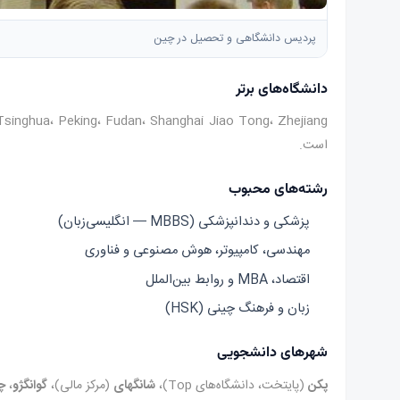
پردیس دانشگاهی و تحصیل در چین
دانشگاه‌های برتر
Tsinghua، Peking، Fudan، Shanghai Jiao Tong، Zhejiang و … در رتبه‌بندی جهانی حضور دارند. برای دانشجویان ایرانی
است.
رشته‌های محبوب
پزشکی و دندانپزشکی (MBBS — انگلیسی‌زبان)
مهندسی، کامپیوتر، هوش مصنوعی و فناوری
اقتصاد، MBA و روابط بین‌الملل
زبان و فرهنگ چینی (HSK)
شهرهای دانشجویی
پکن
(پایتخت، دانشگاه‌های Top)،
شانگهای
(مرکز مالی)،
گوانگژو
،
چ