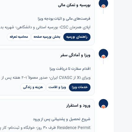
بورسیه و تمکن مالی
۵
فرصت‌های مالی و اثبات بودجه ویزا
اپلای همزمان CSC؛ بورسیه استانی و دانشگاهی؛ شهریه بدون بورسیه ۱۵,۰۰۰–۶۰,۰۰۰ یوان.
راهنمای بورسیه
بخش بورسیه صفحه
محاسبه تعرفه
ویزا و آمادگی سفر
۶
اقدام سفارت تا دریافت ویزا
ویزای X1 از CVASC ایران؛ صدور معمولاً ۱–۲ هفته پس از مدارک کامل.
خدمات ویزا
ویزا و اقامت
هزینه و زندگی
ورود و استقرار
۷
شروع تحصیل و پشتیبانی پس از ورود
Residence Permit ظرف ۳۰ روز؛ خوابگاه و ثبت‌نام؛ کار پاره‌وقت با مجوز دانشگاه.