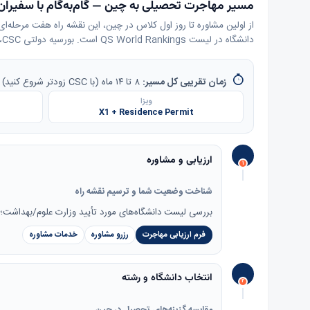
مسیر مهاجرت تحصیلی به چین — گام‌به‌گام با سفیران
دانشگاه در لیست QS World Rankings است. بورسیه دولتی CSC، برنامه‌های انگلیسی‌زبان گسترده و هزینه تحصیل پایین‌تر از غرب، چین را به مقصدی جذاب برا…
زمان تقریبی کل مسیر:
۸ تا ۱۴ ماه (با CSC زودتر شروع کنید)
ویزا
X1 + Residence Permit
ارزیابی و مشاوره
۱
شناخت وضعیت شما و ترسیم نقشه راه
بررسی لیست دانشگاه‌های مورد تأیید وزارت علوم/بهداشت؛ برنامه‌ریزی بور
فرم ارزیابی مهاجرت
رزرو مشاوره
خدمات مشاوره
انتخاب دانشگاه و رشته
۲