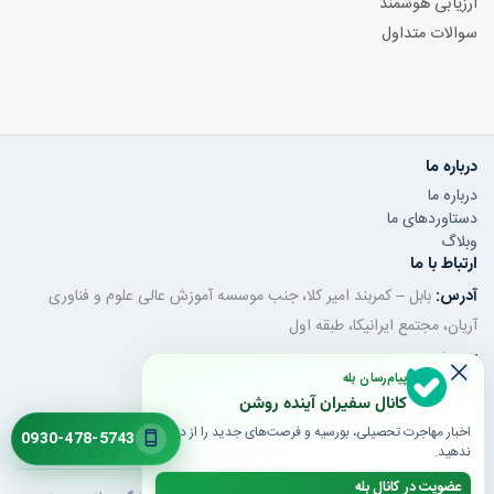
ارزیابی هوشمند
سوالات متداول
درباره ما
درباره ما
دستاوردهای ما
وبلاگ
ارتباط با ما
آدرس:
بابل – کمربند امیر کلا، جنب موسسه آموزش عالی علوم و فناوری
آریان، مجتمع ایرانیکا، طبقه اول
تلفن ثابت:
011-32350320
پیام‌رسان بله
موبایل / واتساپ:
0930-478-5743
کانال سفیران آینده روشن
ایمیل:
saroshanbbl@gmail.com
اخبار مهاجرت تحصیلی، بورسیه و فرصت‌های جدید را از دست
0930-478-5743
ندهید.
عضویت در کانال بله