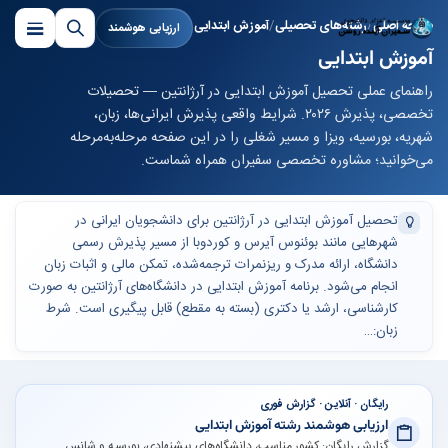
صفحه اصلی
رشته‌های تحصیلی
آموزش ابتدایی
ارزیابی هوشمند
آموزش ابتدایی
راهنمای عملی تحصیل آموزش ابتدایی در آرژانتین — تحصیلات
تخصصی، پذیرش ۲۰۲۶. شرایط واقعی پذیرش ایرانی‌ها، زبان،
شهریه، بورسیه، ویزا و مسیر شغلی را در این صفحه مرحله‌به‌مرحله
می‌خوانید؛ مشاوره تخصصی سفیران همراه شماست.
تحصیل آموزش ابتدایی در آرژانتین برای دانشجویان ایرانی در
شهرهایی مانند بوئنوس آیرس و کوردوبا از مسیر پذیرش رسمی
دانشگاه، ارائه مدرک و ریزنمرات ترجمه‌شده، تمکن مالی و اثبات زبان
انجام می‌شود. برنامه آموزش ابتدایی در دانشگاه‌های آرژانتین به صورت
کارشناسی، ارشد یا دکتری (بسته به مقطع) قابل پیگیری است. شرط
زبان:…
رایگان · آنلاین · گزارش فوری
ارزیابی هوشمند رشته آموزش ابتدایی
گزارش رایگان: کشور مناسب، دانشگاه‌های پیشنهادی، بورسیه و شانس