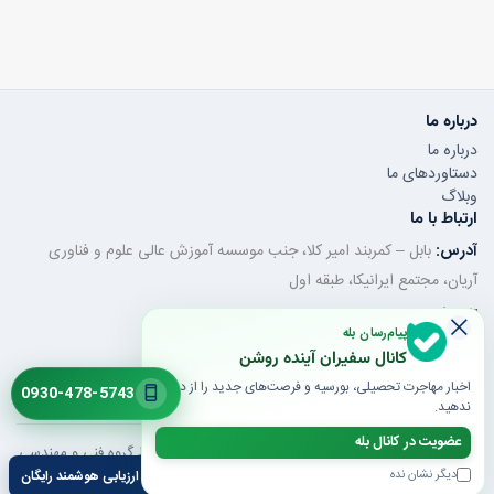
درباره ما
درباره ما
دستاوردهای ما
وبلاگ
ارتباط با ما
آدرس:
بابل – کمربند امیر کلا، جنب موسسه آموزش عالی علوم و فناوری
آریان، مجتمع ایرانیکا، طبقه اول
تلفن ثابت:
011-32350320
پیام‌رسان بله
موبایل / واتساپ:
0930-478-5743
کانال سفیران آینده روشن
ایمیل:
saroshanbbl@gmail.com
اخبار مهاجرت تحصیلی، بورسیه و فرصت‌های جدید را از دست
0930-478-5743
ندهید.
عضویت در کانال بله
© 1405 تمام حقوق محفوظ است | طراحی و توسعه توسط گروه فنی و مهندسی
تیپرینو
دیگر نشان نده
ارزیابی هوشمند رایگان