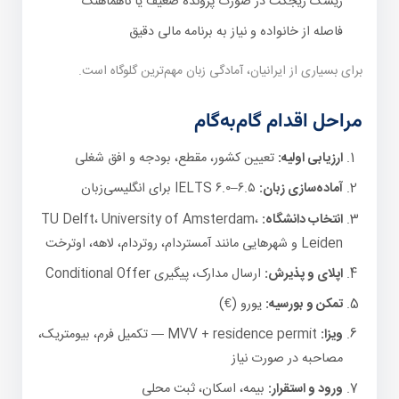
ریسک ریجکت در صورت پرونده ضعیف یا ناهماهنگ
فاصله از خانواده و نیاز به برنامه مالی دقیق
برای بسیاری از ایرانیان، آمادگی زبان مهم‌ترین گلوگاه است.
مراحل اقدام گام‌به‌گام
ارزیابی اولیه:
تعیین کشور، مقطع، بودجه و افق شغلی
آماده‌سازی زبان:
IELTS ۶.۰–۶.۵ برای انگلیسی‌زبان
انتخاب دانشگاه:
TU Delft، University of Amsterdam،
Leiden و شهرهایی مانند آمستردام، روتردام، لاهه، اوترخت
اپلای و پذیرش:
ارسال مدارک، پیگیری Conditional Offer
تمکن و بورسیه:
یورو (€)
ویزا:
MVV + residence permit — تکمیل فرم، بیومتریک،
مصاحبه در صورت نیاز
ورود و استقرار:
بیمه، اسکان، ثبت محلی