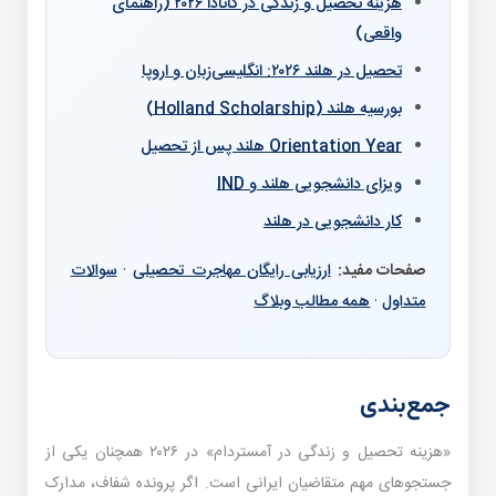
هزینه تحصیل و زندگی در کانادا ۲۰۲۶ (راهنمای
واقعی)
تحصیل در هلند ۲۰۲۶: انگلیسی‌زبان و اروپا
بورسیه هلند (Holland Scholarship)
Orientation Year هلند پس از تحصیل
ویزای دانشجویی هلند و IND
کار دانشجویی در هلند
صفحات مفید:
ارزیابی رایگان مهاجرت تحصیلی
·
سوالات
متداول
·
همه مطالب وبلاگ
جمع‌بندی
«هزینه تحصیل و زندگی در آمستردام» در ۲۰۲۶ همچنان یکی از
جستجوهای مهم متقاضیان ایرانی است. اگر پرونده شفاف، مدارک