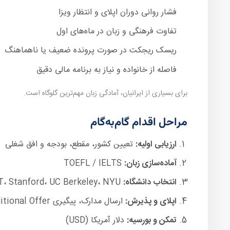
فشار روانی دوران اپلای و انتظار ویزا
تفاوت فرهنگی و زبان در ماه‌های اول
ریسک ریجکت در صورت پرونده ضعیف یا ناهماهنگ
فاصله از خانواده و نیاز به برنامه مالی دقیق
برای بسیاری از ایرانیان، آمادگی زبان مهم‌ترین گلوگاه است.
مراحل اقدام گام‌به‌گام
ارزیابی اولیه:
تعیین کشور، مقطع، بودجه و افق شغلی
آماده‌سازی زبان:
TOEFL / IELTS
انتخاب دانشگاه:
MIT، Stanford، UC Berkeley، NYU و شهرهایی مانند نیویورک، بوستون، لس‌آنجلس، سانفرانسیسکو، شیکاگو
اپلای و پذیرش:
ارسال مدارک، پیگیری Conditional Offer
تمکن و بورسیه:
دلار آمریکا (USD)