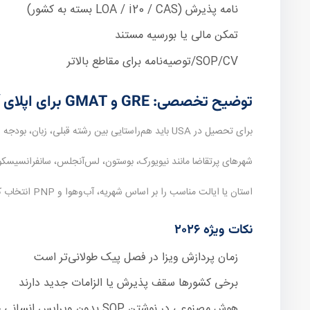
نامه پذیرش (LOA / i20 / CAS بسته به کشور)
تمکن مالی یا بورسیه مستند
SOP/CV/توصیه‌نامه برای مقاطع بالاتر
توضیح تخصصی: GRE و GMAT برای اپلای آمریکا ۲۰۲۶
برای تحصیل در USA باید هم‌راستایی بین رشته قبلی، زبان، بودجه و افق اقامت بعد از تحصیل دیده شود.
شهرهای پرتقاضا مانند نیویورک، بوستون، لس‌آنجلس، سانفرانسیسکو،
استان یا ایالت مناسب را بر اساس شهریه، آب‌وهوا و PNP انتخاب کنید.
نکات ویژه ۲۰۲۶
زمان پردازش ویزا در فصل پیک طولانی‌تر است
برخی کشورها سقف پذیرش یا الزامات جدید دارند
هوش مصنوعی در نوشتن SOP بدون ویرایس انسانی خطرناک است