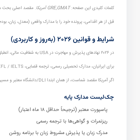
کلمات کلیدی این صفحه:
GRE,GMAT آمریکا
. مقصد اصلی بحث م
قبل از هر اقدامی، پرونده خود را با مدارک واقعی (معدل، زبان، ب
شرایط و قوانین ۲۰۲۶ (به‌روز و کاربردی)
در ۲۰۲۶ نهادهای پذیرش و مهاجرت در USA به شفافیت مالی، انطباق برنامه تحصیلی با سابقه قبلی و اصالت مدارک حساس‌تر شده‌اند.
برای ایرانیان، مدارک تحصیلی رسمی، ترجمه قضایی، TOEFL / IELTS و گاهی گواهی‌های تکمیلی (مانند نظام وظیفه یا تمکن) جزو چک‌لیست اصلی است.
اگر آمریکا مقصد شماست، از همان ابتدا DLI/دانشگاه معتبر و مسیر ویزای ویزای F-1 را تأیید کنید.
چک‌لیست مدارک پایه
پاسپورت معتبر (ترجیحاً حداقل ۱۸ ماه اعتبار)
ریزنمرات و گواهی‌ها با ترجمه رسمی
مدرک زبان یا پذیرش مشروط زبان با برنامه روشن