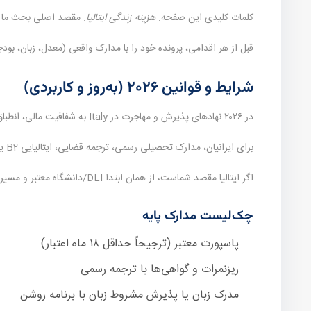
کلمات کلیدی این صفحه:
هزینه زندگی ایتالیا
. مقصد اصلی بحث ما
قبل از هر اقدامی، پرونده خود را با مدارک واقعی (معدل، زبان، ب
شرایط و قوانین ۲۰۲۶ (به‌روز و کاربردی)
در ۲۰۲۶ نهادهای پذیرش و مهاجرت در Italy به شفافیت مالی، انطباق برنامه تحصیلی با سابقه قبلی و اصالت مدارک حساس‌تر شده‌اند.
برای ایرانیان، مدارک تحصیلی رسمی، ترجمه قضایی، ایتالیایی B2 یا انگلیسی و گاهی گواهی‌های تکمیلی (مانند نظام وظیفه یا تمکن) جزو چک‌لیست اصلی است.
اگر ایتالیا مقصد شماست، از همان ابتدا DLI/دانشگاه معتبر و مسیر ویزای ویزای Type D را تأیید کنید.
چک‌لیست مدارک پایه
پاسپورت معتبر (ترجیحاً حداقل ۱۸ ماه اعتبار)
ریزنمرات و گواهی‌ها با ترجمه رسمی
مدرک زبان یا پذیرش مشروط زبان با برنامه روشن