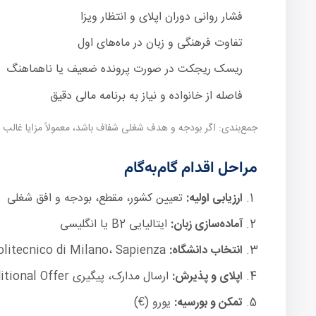
فشار روانی دوران اپلای و انتظار ویزا
تفاوت فرهنگی و زبان در ماه‌های اول
ریسک ریجکت در صورت پرونده ضعیف یا ناهماهنگ
فاصله از خانواده و نیاز به برنامه مالی دقیق
جمع‌بندی: اگر بودجه و هدف شغلی شفاف باشد، معمولاً مزایا غالب
مراحل اقدام گام‌به‌گام
ارزیابی اولیه:
تعیین کشور، مقطع، بودجه و افق شغلی
آماده‌سازی زبان:
ایتالیایی B2 یا انگلیسی
انتخاب دانشگاه:
Bologna، Politecnico di Milano، Sapienza و شهرهایی مانند رم، میلان، بولونیا، فلورانس، تورین
اپلای و پذیرش:
ارسال مدارک، پیگیری Conditional Offer
تمکن و بورسیه:
یورو (€)