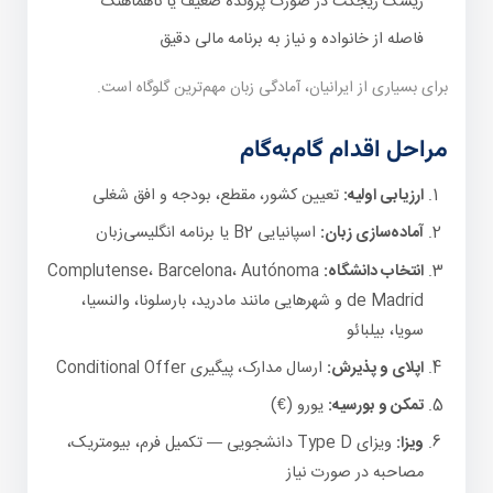
ریسک ریجکت در صورت پرونده ضعیف یا ناهماهنگ
فاصله از خانواده و نیاز به برنامه مالی دقیق
برای بسیاری از ایرانیان، آمادگی زبان مهم‌ترین گلوگاه است.
مراحل اقدام گام‌به‌گام
ارزیابی اولیه:
تعیین کشور، مقطع، بودجه و افق شغلی
آماده‌سازی زبان:
اسپانیایی B2 یا برنامه انگلیسی‌زبان
انتخاب دانشگاه:
Complutense، Barcelona، Autónoma
de Madrid و شهرهایی مانند مادرید، بارسلونا، والنسیا،
سویا، بیلبائو
اپلای و پذیرش:
ارسال مدارک، پیگیری Conditional Offer
تمکن و بورسیه:
یورو (€)
ویزا:
ویزای Type D دانشجویی — تکمیل فرم، بیومتریک،
مصاحبه در صورت نیاز