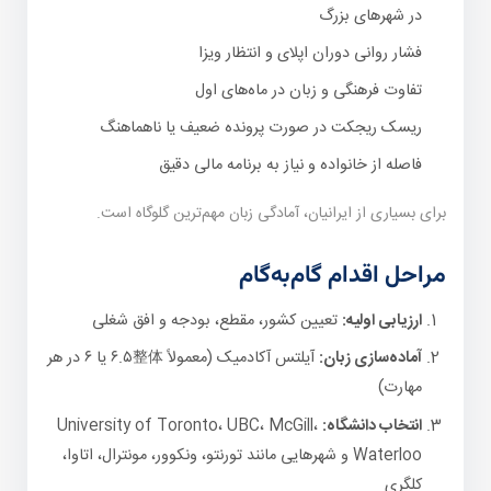
در شهرهای بزرگ
فشار روانی دوران اپلای و انتظار ویزا
تفاوت فرهنگی و زبان در ماه‌های اول
ریسک ریجکت در صورت پرونده ضعیف یا ناهماهنگ
فاصله از خانواده و نیاز به برنامه مالی دقیق
برای بسیاری از ایرانیان، آمادگی زبان مهم‌ترین گلوگاه است.
مراحل اقدام گام‌به‌گام
ارزیابی اولیه:
تعیین کشور، مقطع، بودجه و افق شغلی
آماده‌سازی زبان:
آیلتس آکادمیک (معمولاً ۶.۵整体 یا ۶ در هر
مهارت)
انتخاب دانشگاه:
University of Toronto، UBC، McGill،
Waterloo و شهرهایی مانند تورنتو، ونکوور، مونترال، اتاوا،
کلگری