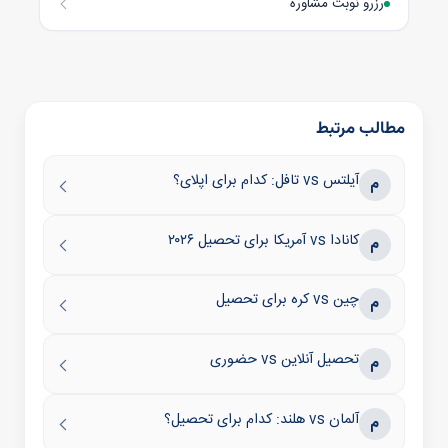
رزرو نوبت مشاوره
مطالب مرتبط
آیلتس vs تافل: کدام برای اپلای؟
م
کانادا vs آمریکا برای تحصیل ۲۰۲۶
م
چین vs کره برای تحصیل
م
تحصیل آنلاین vs حضوری
م
آلمان vs هلند: کدام برای تحصیل؟
م