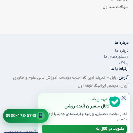
سوالات متداول
درباره ما
درباره ما
دستاوردهای ما
وبلاگ
ارتباط با ما
آدرس:
بابل – کمربند امیر کلا، جنب موسسه آموزش عالی علوم و فناوری
آریان، مجتمع ایرانیکا، طبقه اول
تلفن ثابت:
011-32350320
پیام‌رسان بله
موبایل / واتساپ:
0930-478-5743
کانال سفیران آینده روشن
ایمیل:
saroshanbbl@gmail.com
اخبار مهاجرت تحصیلی، بورسیه و فرصت‌های جدید را از دست
0930-478-5743
ندهید.
عضویت در کانال بله
© 1405 تمام حقوق محفوظ است | طراحی و توسعه توسط گروه فنی و مهندسی