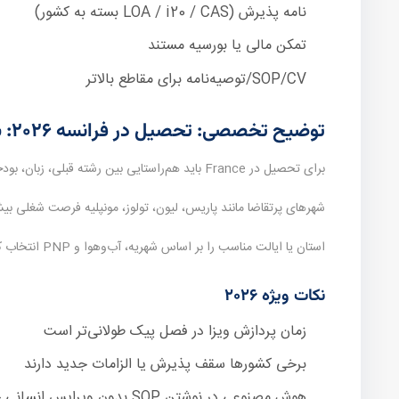
نامه پذیرش (LOA / i20 / CAS بسته به کشور)
تمکن مالی یا بورسیه مستند
SOP/CV/توصیه‌نامه برای مقاطع بالاتر
توضیح تخصصی: تحصیل در فرانسه ۲۰۲۶: شهریه پایین و کیفیت بالا
برای تحصیل در France باید هم‌راستایی بین رشته قبلی، زبان، بودجه و افق اقامت بعد از تحصیل دیده شود.
شهرهای پرتقاضا مانند پاریس، لیون، تولوز، مونپلیه فرصت شغلی بیشت
استان یا ایالت مناسب را بر اساس شهریه، آب‌وهوا و PNP انتخاب کنید.
نکات ویژه ۲۰۲۶
زمان پردازش ویزا در فصل پیک طولانی‌تر است
برخی کشورها سقف پذیرش یا الزامات جدید دارند
هوش مصنوعی در نوشتن SOP بدون ویرایس انسانی خطرناک است