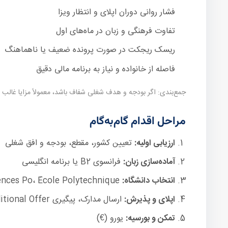
فشار روانی دوران اپلای و انتظار ویزا
تفاوت فرهنگی و زبان در ماه‌های اول
ریسک ریجکت در صورت پرونده ضعیف یا ناهماهنگ
فاصله از خانواده و نیاز به برنامه مالی دقیق
جمع‌بندی: اگر بودجه و هدف شغلی شفاف باشد، معمولاً مزایا غالب
مراحل اقدام گام‌به‌گام
ارزیابی اولیه:
تعیین کشور، مقطع، بودجه و افق شغلی
آماده‌سازی زبان:
فرانسوی B2 یا برنامه انگلیسی
انتخاب دانشگاه:
Sorbonne، Sciences Po، École Polytechnique و شهرهایی مانند پاریس، لیون، تولوز، مونپلیه
اپلای و پذیرش:
ارسال مدارک، پیگیری Conditional Offer
تمکن و بورسیه:
یورو (€)