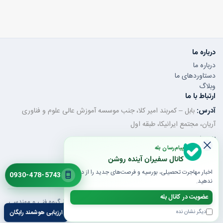
درباره ما
درباره ما
دستاوردهای ما
وبلاگ
ارتباط با ما
آدرس:
بابل – کمربند امیر کلا، جنب موسسه آموزش عالی علوم و فناوری
آریان، مجتمع ایرانیکا، طبقه اول
تلفن ثابت:
011-32350320
پیام‌رسان بله
موبایل / واتساپ:
0930-478-5743
کانال سفیران آینده روشن
ایمیل:
saroshanbbl@gmail.com
اخبار مهاجرت تحصیلی، بورسیه و فرصت‌های جدید را از دست
0930-478-5743
ندهید.
عضویت در کانال بله
© 1405 تمام حقوق محفوظ است | طراحی و توسعه توسط گروه فنی و مهندسی
تیپرینو
دیگر نشان نده
ارزیابی هوشمند رایگان