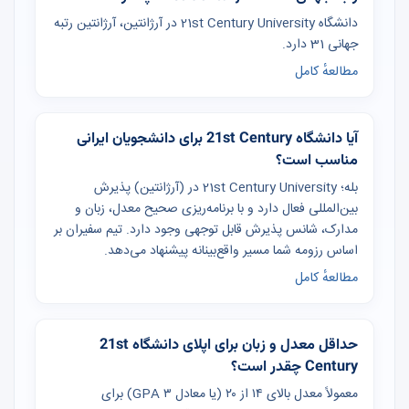
دانشگاه 21st Century University در آرژانتین، آرژانتین رتبه
جهانی 31 دارد.
مطالعهٔ کامل
آیا دانشگاه 21st Century برای دانشجویان ایرانی
مناسب است؟
بله؛ 21st Century University در (آرژانتین) پذیرش
بین‌المللی فعال دارد و با برنامه‌ریزی صحیح معدل، زبان و
مدارک، شانس پذیرش قابل توجهی وجود دارد. تیم سفیران بر
اساس رزومه شما مسیر واقع‌بینانه پیشنهاد می‌دهد.
مطالعهٔ کامل
حداقل معدل و زبان برای اپلای دانشگاه 21st
Century چقدر است؟
معمولاً معدل بالای ۱۴ از ۲۰ (یا معادل GPA ۳) برای