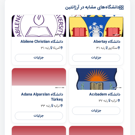
دانشگاه‌های مشابه در آرژانتین
سایر
سایر
دانشگاه Abertay
دانشگاه Abilene Christian
سنگاپور
رتبه 31
آمریکا
رتبه 31
جزئیات
جزئیات
سایر
سایر
دانشگاه Acıbadem
دانشگاه Adana Alparslan
Türkeş
ترکیه
رتبه 32
ترکیه
رتبه 33
جزئیات
جزئیات