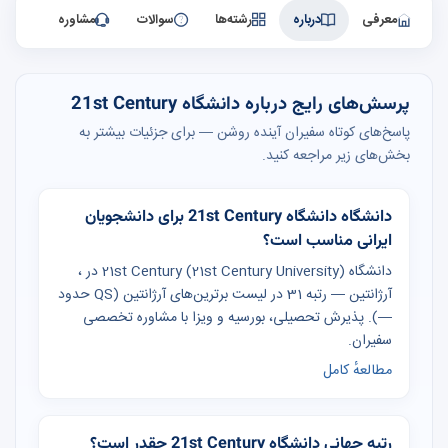
معرفی
درباره
رشته‌ها
سوالات
مشاوره
پرسش‌های رایج درباره دانشگاه 21st Century
پاسخ‌های کوتاه سفیران آینده روشن — برای جزئیات بیشتر به
بخش‌های زیر مراجعه کنید.
دانشگاه دانشگاه 21st Century برای دانشجویان
ایرانی مناسب است؟
دانشگاه 21st Century (21st Century University) در ،
آرژانتین — رتبه 31 در لیست برترین‌های آرژانتین (QS حدود
—). پذیرش تحصیلی، بورسیه و ویزا با مشاوره تخصصی
سفیران.
مطالعهٔ کامل
رتبه جهانی دانشگاه 21st Century چقدر است؟