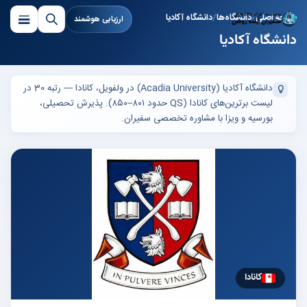
صفحه اصلی
دانشگاه‌ها
دانشگاه آکادیا
ارزیابی هوشمند
دانشگاه آکادیا
دانشگاه آکادیا (Acadia University) در ولفویل، کانادا — رتبه 30 در
لیست برترین‌های کانادا (QS حدود ۸۰۱–۸۵۰). پذیرش تحصیلی،
بورسیه و ویزا با مشاوره تخصصی سفیران.
کانادا