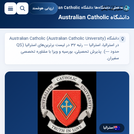
صفحه اصلی
دانشگاه‌ها
دانشگاه Australian Catholic
ارزیابی هوشمند
دانشگاه Australian Catholic
دانشگاه Australian Catholic (Australian Catholic University)
در استرالیا، استرالیا — رتبه 32 در لیست برترین‌های استرالیا (QS
حدود —). پذیرش تحصیلی، بورسیه و ویزا با مشاوره تخصصی
سفیران.
استرالیا