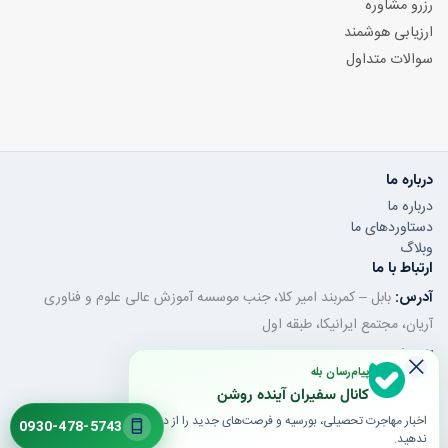
رزرو مشاوره
ارزیابی هوشمند
سوالات متداول
درباره ما
درباره ما
دستاوردهای ما
وبلاگ
ارتباط با ما
آدرس:
بابل – کمربند امیر کلا، جنب موسسه آموزش عالی علوم و فناوری
آریان، مجتمع ایرانیکا، طبقه اول
تلفن ثابت:
011-32350320
پیام‌رسان بله
موبایل / واتساپ:
0930-478-5743
کانال سفیران آینده روشن
ایمیل:
saroshanbbl@gmail.com
اخبار مهاجرت تحصیلی، بورسیه و فرصت‌های جدید را از دست
0930-478-5743
ندهید.