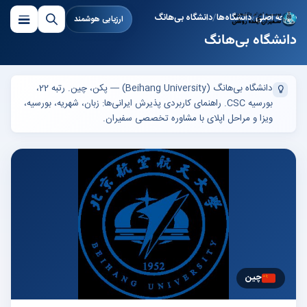
صفحه اصلی
دانشگاه‌ها
دانشگاه بی‌هانگ
ارزیابی هوشمند
دانشگاه بی‌هانگ
دانشگاه بی‌هانگ (Beihang University) — پکن، چین. رتبه 22،
بورسیه CSC. راهنمای کاربردی پذیرش ایرانی‌ها: زبان، شهریه، بورسیه،
ویزا و مراحل اپلای با مشاوره تخصصی سفیران.
چین