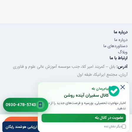
درباره ما
درباره ما
دستاوردهای ما
وبلاگ
ارتباط با ما
آدرس:
بابل – کمربند امیر کلا، جنب موسسه آموزش عالی علوم و فناوری
آریان، مجتمع ایرانیکا، طبقه اول
تلفن ثابت:
011-32350320
پیام‌رسان بله
موبایل / واتساپ:
0930-478-5743
کانال سفیران آینده روشن
ایمیل:
saroshanbbl@gmail.com
اخبار مهاجرت تحصیلی، بورسیه و فرصت‌های جدید را از دست
0930-478-5743
ندهید.
عضویت در کانال بله
© 1405 تمام حقوق محفوظ است | طراحی و توسعه توسط گروه فنی و مهندسی
ارزیابی
مشاوره
تیپرینو
دیگر نشان نده
ارزیابی هوشمند رایگان