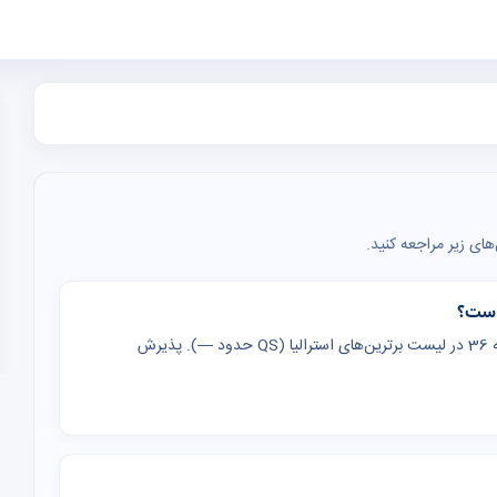
ای زیر مراجعه کنید.
دانشگاه Bond (Bond University) در استرالیا، استرالیا — رتبه 36 در لیست برترین‌های استرالیا (QS حدود —). پذیرش