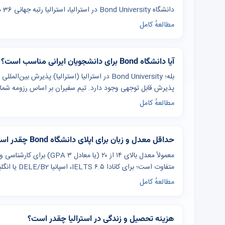
دانشگاه Bond University در استرالیا، استرالیا رتبه جهانی 36 دارد.
مطالعهٔ کامل
آیا دانشگاه Bond برای دانشجویان ایرانی مناسب است؟
بله؛ Bond University در استرالیا (استرالیا) پذی
پذیرش قابل توجهی وجود دارد. تیم سفیران بر اساس رزومه شما مس
مطالعهٔ کامل
حداقل معدل و زبان برای اپلای دانشگاه Bond چقدر است؟
معمولاً معدل بالای ۱۴ از ۲۰
متفاوت است؛ برای کانادا IELTS ۶.۵، اسپانیا DELE/B2 یا انگلیسی، چین IELTS ۶ یا HSK ۴ رایج است.
مطالعهٔ کامل
هزینه تحصیل و زندگی در استرالیا چقدر است؟