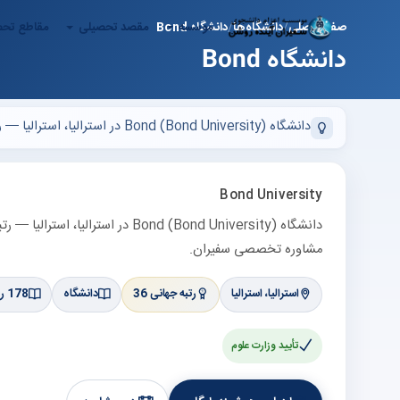
موسسه
مقصد تحصیلی
مقاطع تح
صفحه اصلی
دانشگاه‌ها
دانشگاه Bond
دانشگاه Bond
دانشگاه Bond (Bond University) در استرالیا، استرالیا — رتبه 36 در لیست برترین‌های استرالیا (QS حدود —). پذیرش تحصیلی، بورسیه و ویزا با مشاوره تخصصی سفیران.
Bond University
مشاوره تخصصی سفیران.
استرالیا، استرالیا
رتبه جهانی 36
دانشگاه
178 رشته مرتبط
تأیید وزارت علوم