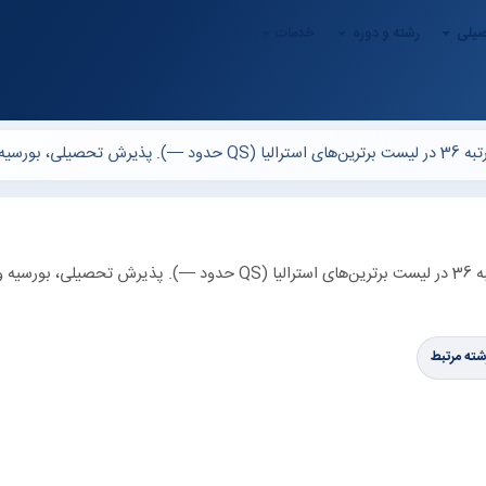
صیلی
رشته و دوره
خدمات
دانشگاه Bond (Bond University) در استرالیا، استرالیا — رتبه 36 در لیست برترین‌های استرالیا (QS حدود —). پذیرش تح