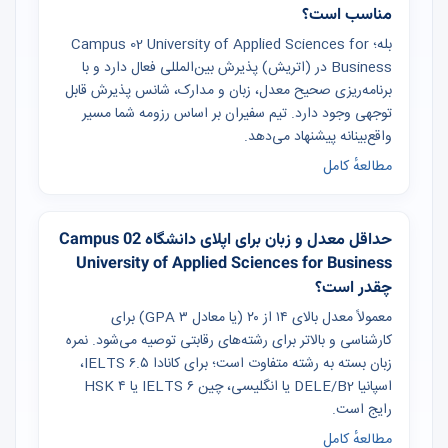
مناسب است؟
بله؛ Campus 02 University of Applied Sciences for
Business در (اتریش) پذیرش بین‌المللی فعال دارد و با
برنامه‌ریزی صحیح معدل، زبان و مدارک، شانس پذیرش قابل
توجهی وجود دارد. تیم سفیران بر اساس رزومه شما مسیر
واقع‌بینانه پیشنهاد می‌دهد.
مطالعهٔ کامل
حداقل معدل و زبان برای اپلای دانشگاه Campus 02
University of Applied Sciences for Business
چقدر است؟
معمولاً معدل بالای ۱۴ از ۲۰ (یا معادل GPA ۳) برای
کارشناسی و بالاتر برای رشته‌های رقابتی توصیه می‌شود. نمره
زبان بسته به رشته متفاوت است؛ برای کانادا IELTS ۶.۵،
اسپانیا DELE/B2 یا انگلیسی، چین IELTS ۶ یا HSK ۴
رایج است.
مطالعهٔ کامل