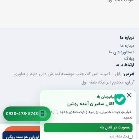
سوالات متداول
درباره ما
درباره ما
دستاوردهای ما
وبلاگ
ارتباط با ما
آدرس:
بابل – کمربند امیر کلا، جنب موسسه آموزش عالی علوم و فناوری
آریان، مجتمع ایرانیکا، طبقه اول
تلفن ثابت:
011-32350320
پیام‌رسان بله
موبایل / واتساپ:
0930-478-5743
کانال سفیران آینده روشن
ایمیل:
saroshanbbl@gmail.com
اخبار مهاجرت تحصیلی، بورسیه و فرصت‌های جدید را از دست
0930-478-5743
ندهید.
عضویت در کانال بله
© 1405 تمام حقوق محفوظ است | طراحی و توسعه توسط گروه فنی و مهندسی
ارزیابی
مشاوره
تیپرینو
دیگر نشان نده
ارزیابی هوشمند رایگان