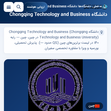
صفحه اصلی
دانشگاه‌ها
دانشگاه Chongqing Technology and Business
ارزیابی هوشمند
دانشگاه Chongqing Technology and Business
دانشگاه Chongqing Technology and Business (Chongqing
Technology and Business University) در چین، چین — رتبه
140 در لیست برترین‌های چین (QS حدود —). پذیرش تحصیلی،
بورسیه و ویزا با مشاوره تخصصی سفیران.
چین