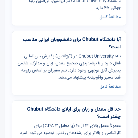
دانشگاه Chubut University در آرژانتین، آرژانتین رتبه
جهانی 45 دارد.
مطالعهٔ کامل
آیا دانشگاه Chubut برای دانشجویان ایرانی مناسب
است؟
بله؛ Chubut University در (آرژانتین) پذیرش بین‌المللی
فعال دارد و با برنامه‌ریزی صحیح معدل، زبان و مدارک، شانس
پذیرش قابل توجهی وجود دارد. تیم سفیران بر اساس رزومه
شما مسیر واقع‌بینانه پیشنهاد می‌دهد.
مطالعهٔ کامل
حداقل معدل و زبان برای اپلای دانشگاه Chubut
چقدر است؟
معمولاً معدل بالای ۱۴ از ۲۰ (یا معادل GPA ۳) برای
کارشناسی و بالاتر برای رشته‌های رقابتی توصیه می‌شود. نمره