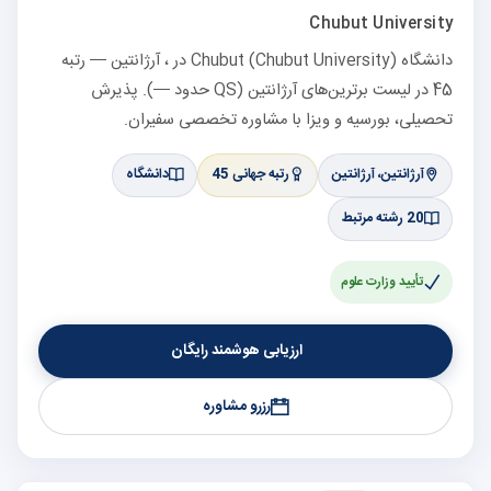
Chubut University
دانشگاه Chubut (Chubut University) در ، آرژانتین — رتبه
45 در لیست برترین‌های آرژانتین (QS حدود —). پذیرش
تحصیلی، بورسیه و ویزا با مشاوره تخصصی سفیران.
آرژانتین، آرژانتین
رتبه جهانی 45
دانشگاه
20 رشته مرتبط
تأیید وزارت علوم
ارزیابی هوشمند رایگان
رزرو مشاوره