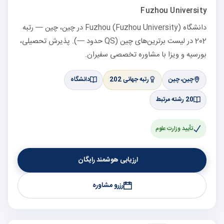
Fuzhou University
دانشگاه Fuzhou (Fuzhou University) در چین، چین — رتبه
202 در لیست برترین‌های چین (QS حدود —). پذیرش تحصیلی،
بورسیه و ویزا با مشاوره تخصصی سفیران.
چین، چین
رتبه جهانی 202
دانشگاه
20 رشته مرتبط
تأیید وزارت علوم
ارزیابی هوشمند رایگان
رزرو مشاوره