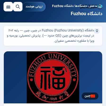
صفحه اصلی
دانشگاه‌ها
دانشگاه Fuzhou
ارزیابی هوشمند
دانشگاه Fuzhou
دانشگاه Fuzhou (Fuzhou University) در چین، چین — رتبه 202
در لیست برترین‌های چین (QS حدود —). پذیرش تحصیلی، بورسیه و
ویزا با مشاوره تخصصی سفیران.
چین