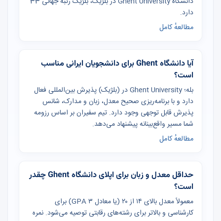
دانشگاه Ghent University در بلژیک، بلژیک رتبه جهانی 33
دارد.
مطالعهٔ کامل
آیا دانشگاه Ghent برای دانشجویان ایرانی مناسب
است؟
بله؛ Ghent University در (بلژیک) پذیرش بین‌المللی فعال
دارد و با برنامه‌ریزی صحیح معدل، زبان و مدارک، شانس
پذیرش قابل توجهی وجود دارد. تیم سفیران بر اساس رزومه
شما مسیر واقع‌بینانه پیشنهاد می‌دهد.
مطالعهٔ کامل
حداقل معدل و زبان برای اپلای دانشگاه Ghent چقدر
است؟
معمولاً معدل بالای ۱۴ از ۲۰ (یا معادل GPA ۳) برای
کارشناسی و بالاتر برای رشته‌های رقابتی توصیه می‌شود. نمره