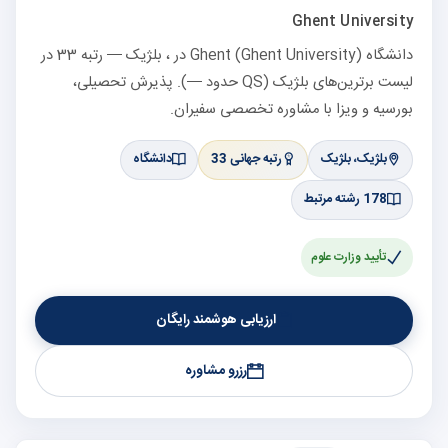
Ghent University
دانشگاه Ghent (Ghent University) در ، بلژیک — رتبه 33 در
لیست برترین‌های بلژیک (QS حدود —). پذیرش تحصیلی،
بورسیه و ویزا با مشاوره تخصصی سفیران.
بلژیک، بلژیک
رتبه جهانی 33
دانشگاه
178 رشته مرتبط
تأیید وزارت علوم
ارزیابی هوشمند رایگان
رزرو مشاوره