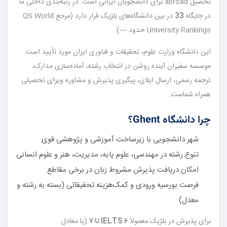
تحصیل abroad برای دانشجویان ایرانی است. در رتبه‌بندی داخلی ما
در جایگاه
33
در بین دانشگاه‌های بلژیک قرار دارد (مرجع QS World
University Rankings حدود —).
این دانشگاه وزارت علوم، تحقیقات و فناوری ایران مورد تأیید است.
موسسه سفیران آینده روشن در انتخاب رشته، آماده‌سازی مدارک،
ترجمه رسمی، ارسال اپلای، پیگیری پذیرش و مشاوره ویزای تحصیلی
همراه شماست.
چرا دانشگاه Ghent؟
شهر دانشجویی با زیرساخت آموزشی و پژوهشی قوی
تنوع رشته در مهندسی، علوم پایه، مدیریت، هنر و علوم انسانی
امکان دریافت پذیرش مشروط زبان در برخی مقاطع
فرصت بورسیه ورودی و کمک‌هزینه تحقیقاتی (بسته به رشته و
معدل)
برای پذیرش در بلژیک معمولاً
IELTS ۶ تا ۷
(یا معادل