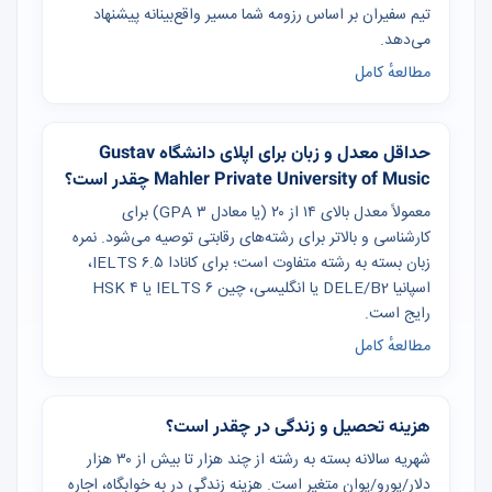
تیم سفیران بر اساس رزومه شما مسیر واقع‌بینانه پیشنهاد
می‌دهد.
مطالعهٔ کامل
حداقل معدل و زبان برای اپلای دانشگاه Gustav
Mahler Private University of Music چقدر است؟
معمولاً معدل بالای ۱۴ از ۲۰ (یا معادل GPA ۳) برای
کارشناسی و بالاتر برای رشته‌های رقابتی توصیه می‌شود. نمره
زبان بسته به رشته متفاوت است؛ برای کانادا IELTS ۶.۵،
اسپانیا DELE/B2 یا انگلیسی، چین IELTS ۶ یا HSK ۴
رایج است.
مطالعهٔ کامل
هزینه تحصیل و زندگی در چقدر است؟
شهریه سالانه بسته به رشته از چند هزار تا بیش از ۳۰ هزار
دلار/یورو/یوان متغیر است. هزینه زندگی در به خوابگاه، اجاره