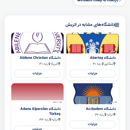
بازگشت به لیست دانشگاه‌ها
دانشگاه‌های مشابه در اتریش
سایر
سایر
دانشگاه Abertay
دانشگاه Abilene Christian
سنگاپور
رتبه 31
آمریکا
رتبه 31
جزئیات
جزئیات
سایر
سایر
دانشگاه Acıbadem
دانشگاه Adana Alparslan
Türkeş
ترکیه
رتبه 32
ترکیه
رتبه 33
جزئیات
جزئیات