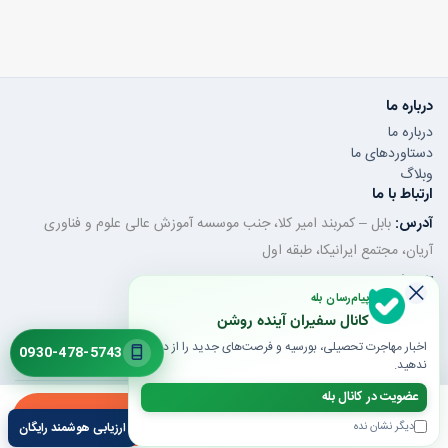
درباره ما
درباره ما
دستاوردهای ما
وبلاگ
ارتباط با ما
آدرس:
بابل – کمربند امیر کلا، جنب موسسه آموزش عالی علوم و فناوری
آریان، مجتمع ایرانیکا، طبقه اول
تلفن ثابت:
011-32350320
پیام‌رسان بله
موبایل / واتساپ:
0930-478-5743
کانال سفیران آینده روشن
ایمیل:
saroshanbbl@gmail.com
اخبار مهاجرت تحصیلی، بورسیه و فرصت‌های جدید را از دست
0930-478-5743
ندهید.
عضویت در کانال بله
© 1405 تمام حقوق محفوظ است | طراحی و توسعه توسط گروه فنی و مهندسی
ارزیابی
مشاوره
تیپرینو
دیگر نشان نده
ارزیابی هوشمند رایگان