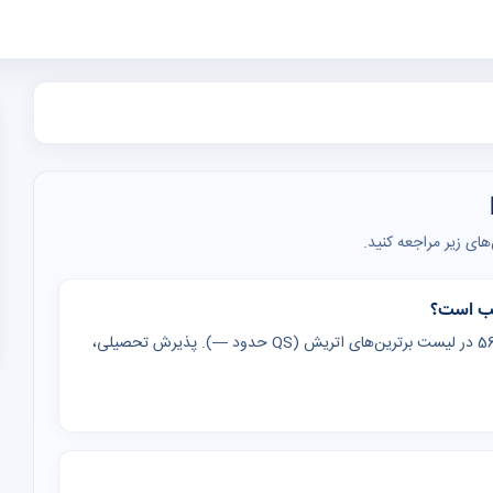
ای زیر مراجعه کنید.
دانشگاه Medical (Medical University) در ، اتریش — رتبه 56 در لیست برترین‌های اتریش (QS حدود —). پذیرش تحصیلی،