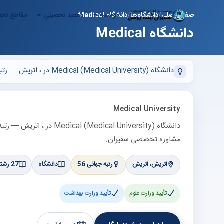
موسسه
مقصد تحصیلی
مقاطع تح
صفحه اصلی
دانشگاه‌ها
دانشگاه Medical
دانشگاه Medical
دانشگاه Medical (Medical University) در ، اتریش — رتبه 56 در لیست برترین‌های اتریش (QS حدود —). پذیرش تحصیلی، بورسیه و ویزا با مشاوره تخصصی سفیران.
Medical University
مشاوره تخصصی سفیران.
اتریش، اتریش
رتبه جهانی 56
دانشگاه
27 رشته مرتبط
تأیید وزارت علوم
تأیید وزارت بهداشت