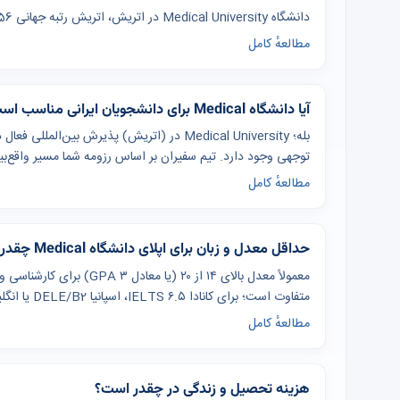
دانشگاه Medical University در اتریش، اتریش رتبه جهانی 56 دارد.
مطالعهٔ کامل
آیا دانشگاه Medical برای دانشجویان ایرانی مناسب است؟
بله؛ Medical University در (اتریش) پذیرش بی
توجهی وجود دارد. تیم سفیران بر اساس رزومه شما مسیر واقع‌بین
مطالعهٔ کامل
حداقل معدل و زبان برای اپلای دانشگاه Medical چقدر است؟
معمولاً معدل بالای ۱۴ از ۲۰
متفاوت است؛ برای کانادا IELTS ۶.۵، اسپانیا DELE/B2 یا انگلیسی، چین IELTS ۶ یا HSK ۴ رایج است.
مطالعهٔ کامل
هزینه تحصیل و زندگی در چقدر است؟