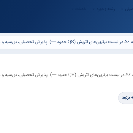
صیلی
رشته و دوره
خدمات
دانشگاه Medical (Medical University) در ، اتریش — رتبه 56 در لیست برترین‌های اتریش (QS حدود —). پذیرش تحصیلی، ب