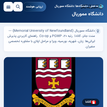
صفحه اصلی
دانشگاه‌ها
دانشگاه مموریال
ارزیابی هوشمند
دانشگاه مموریال
دانشگاه مموریال (Memorial University of Newfoundland) —
سنت جانز، کانادا. رتبه 20، PGWP و Co-op. راهنمای کاربردی پذیرش
ایرانی‌ها: زبان، شهریه، بورسیه، ویزا و مراحل اپلای با مشاوره تخصصی
سفیران.
کانادا