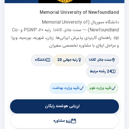
Memorial University of Newfoundland
دانشگاه مموریال (Memorial University of
Newfoundland) — سنت جانز، کانادا. رتبه 20، PGWP و Co-
op. راهنمای کاربردی پذیرش ایرانی‌ها: زبان، شهریه، بورسیه، ویزا
و مراحل اپلای با مشاوره تخصصی سفیران.
سنت جانز، کانادا
رتبه جهانی 20
دانشگاه
24 رشته مرتبط
تأیید وزارت علوم
تأیید وزارت بهداشت
ارزیابی هوشمند رایگان
رزرو مشاوره