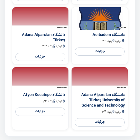
سایر
سایر
دانشگاه Acıbadem
دانشگاه Adana Alparslan
Türkeş
ترکیه
رتبه 32
ترکیه
رتبه 33
جزئیات
جزئیات
سایر
سایر
دانشگاه Adana Alparslan
دانشگاه Afyon Kocatepe
Türkeş University of
ترکیه
رتبه 36
Science and Technology
جزئیات
ترکیه
رتبه 34
جزئیات