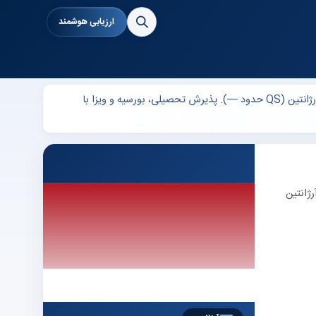
ارزیابی هوشمند
دانشگاه National University of La Matanza (National University of La Matanza) در ، آرژانتین — رتبه 59 در لیست برترین‌های آرژانتین (QS حدود —). پذیرش تحصیلی، بورسیه و ویزا با
به 59 در لیست برترین‌های آرژانتین