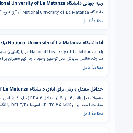
رتبه جهانی دانشگاه National University of La Matanza چقدر است؟
دانشگاه National University of La Matanza در آرژانتین، آرژانتین رتبه جهانی 59 دارد.
مطالعهٔ کامل
آیا دانشگاه National University of La Matanza برای دانشجویان ایرانی مناسب است؟
بله؛ iversity of La Matanza
مدارک، شانس پذیرش قابل توجهی وجود دارد. تیم سفیران بر اسا
مطالعهٔ کامل
حداقل معدل و زبان برای اپلای دانشگاه National University of La Matanza چقدر است؟
معمولاً معدل بالای ۱۴ از ۲۰
متفاوت است؛ برای کانادا IELTS ۶.۵، اسپانیا DELE/B2 یا انگلیسی، چین IELTS ۶ یا HSK ۴ رایج است.
مطالعهٔ کامل