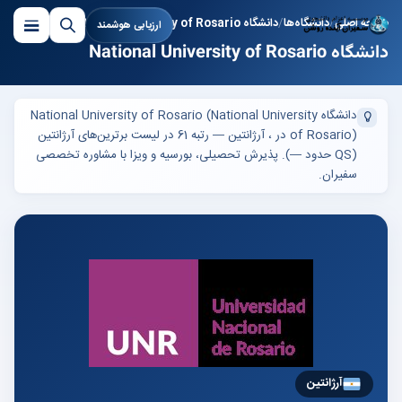
صفحه اصلی
دانشگاه‌ها
دانشگاه National University of Rosario
ارزیابی هوشمند
دانشگاه National University of Rosario
دانشگاه National University of Rosario (National University
of Rosario) در ، آرژانتین — رتبه 61 در لیست برترین‌های آرژانتین
(QS حدود —). پذیرش تحصیلی، بورسیه و ویزا با مشاوره تخصصی
سفیران.
آرژانتین