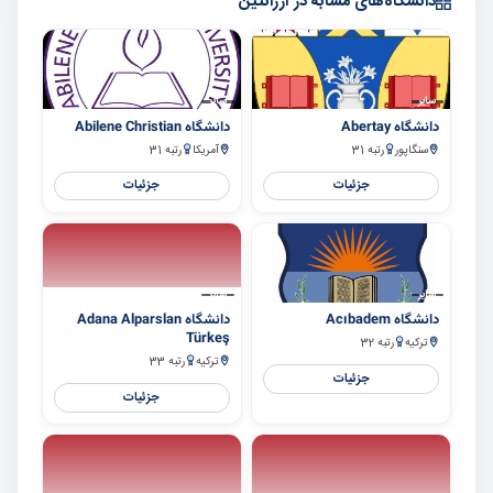
دانشگاه‌های مشابه در آرژانتین
سایر
سایر
دانشگاه Abertay
دانشگاه Abilene Christian
سنگاپور
رتبه 31
آمریکا
رتبه 31
جزئیات
جزئیات
سایر
سایر
دانشگاه Acıbadem
دانشگاه Adana Alparslan
Türkeş
ترکیه
رتبه 32
ترکیه
رتبه 33
جزئیات
جزئیات