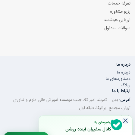
تعرفه خدمات
رزرو مشاوره
ارزیابی هوشمند
سوالات متداول
درباره ما
درباره ما
دستاوردهای ما
وبلاگ
ارتباط با ما
آدرس:
بابل – کمربند امیر کلا، جنب موسسه آموزش عالی علوم و فناوری
آریان، مجتمع ایرانیکا، طبقه اول
تلفن ثابت:
011-32350320
پیام‌رسان بله
موبایل / واتساپ:
0930-478-5743
کانال سفیران آینده روشن