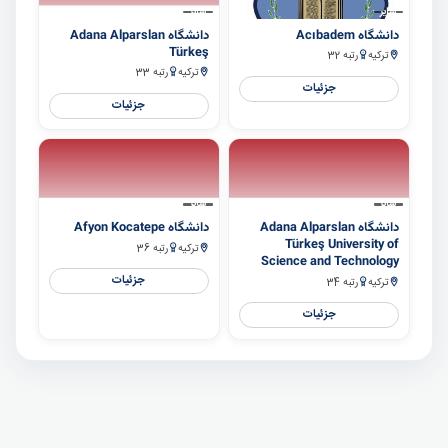
سایر
سایر
دانشگاه Acıbadem
دانشگاه Adana Alparslan
Türkeş
ترکیه
رتبه 32
ترکیه
رتبه 33
جزئیات
جزئیات
سایر
سایر
دانشگاه Adana Alparslan
دانشگاه Afyon Kocatepe
Türkeş University of
ترکیه
رتبه 36
Science and Technology
جزئیات
ترکیه
رتبه 34
جزئیات