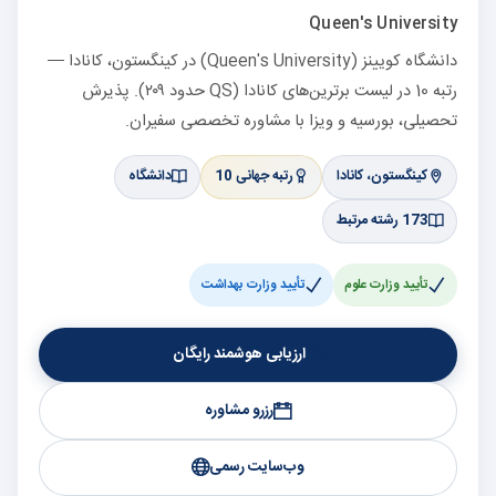
Queen's University
دانشگاه کویینز (Queen's University) در کینگستون، کانادا —
رتبه 10 در لیست برترین‌های کانادا (QS حدود ۲۰۹). پذیرش
تحصیلی، بورسیه و ویزا با مشاوره تخصصی سفیران.
کینگستون، کانادا
رتبه جهانی 10
دانشگاه
173 رشته مرتبط
تأیید وزارت علوم
تأیید وزارت بهداشت
ارزیابی هوشمند رایگان
رزرو مشاوره
وب‌سایت رسمی