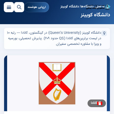
صفحه اصلی
دانشگاه‌ها
دانشگاه کویینز
ارزیابی هوشمند
دانشگاه کویینز
دانشگاه کویینز (Queen's University) در کینگستون، کانادا — رتبه 10
در لیست برترین‌های کانادا (QS حدود ۲۰۹). پذیرش تحصیلی، بورسیه
و ویزا با مشاوره تخصصی سفیران.
کانادا