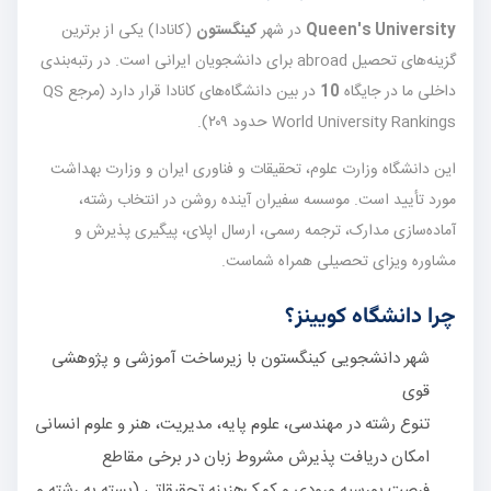
Queen's University
در شهر
کینگستون
(کانادا) یکی از برترین
گزینه‌های تحصیل abroad برای دانشجویان ایرانی است. در رتبه‌بندی
داخلی ما در جایگاه
10
در بین دانشگاه‌های کانادا قرار دارد (مرجع QS
World University Rankings حدود ۲۰۹).
این دانشگاه وزارت علوم، تحقیقات و فناوری ایران و وزارت بهداشت
مورد تأیید است. موسسه سفیران آینده روشن در انتخاب رشته،
آماده‌سازی مدارک، ترجمه رسمی، ارسال اپلای، پیگیری پذیرش و
مشاوره ویزای تحصیلی همراه شماست.
چرا دانشگاه کویینز؟
شهر دانشجویی کینگستون با زیرساخت آموزشی و پژوهشی
قوی
تنوع رشته در مهندسی، علوم پایه، مدیریت، هنر و علوم انسانی
امکان دریافت پذیرش مشروط زبان در برخی مقاطع
فرصت بورسیه ورودی و کمک‌هزینه تحقیقاتی (بسته به رشته و