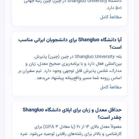
دانشگاه Shangluo University در چین، چین رتبه جهانی
501 دارد.
مطالعهٔ کامل
آیا دانشگاه Shangluo برای دانشجویان ایرانی مناسب
است؟
بله؛ Shangluo University در چین (چین) پذیرش
بین‌المللی فعال دارد و با برنامه‌ریزی صحیح معدل، زبان و
مدارک، شانس پذیرش قابل توجهی وجود دارد. تیم سفیران بر
اساس رزومه شما مسیر واقع‌بینانه پیشنهاد می‌دهد.
مطالعهٔ کامل
حداقل معدل و زبان برای اپلای دانشگاه Shangluo
چقدر است؟
معمولاً معدل بالای ۱۴ از ۲۰ (یا معادل GPA ۳) برای
کارشناسی و بالاتر برای رشته‌های رقابتی توصیه می‌شود. نمره