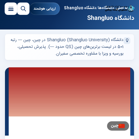
صفحه اصلی
دانشگاه‌ها
دانشگاه Shangluo
ارزیابی هوشمند
دانشگاه Shangluo
دانشگاه Shangluo (Shangluo University) در چین، چین — رتبه
501 در لیست برترین‌های چین (QS حدود —). پذیرش تحصیلی،
بورسیه و ویزا با مشاوره تخصصی سفیران.
چین