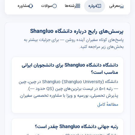
معرفی
درباره
رشته‌ها
سوالات
مشاوره
پرسش‌های رایج درباره دانشگاه Shangluo
پاسخ‌های کوتاه سفیران آینده روشن — برای جزئیات بیشتر به
بخش‌های زیر مراجعه کنید.
دانشگاه دانشگاه Shangluo برای دانشجویان ایرانی
مناسب است؟
دانشگاه Shangluo (Shangluo University) در چین، چین
— رتبه 501 در لیست برترین‌های چین (QS حدود —).
پذیرش تحصیلی، بورسیه و ویزا با مشاوره تخصصی سفیران.
مطالعهٔ کامل
رتبه جهانی دانشگاه Shangluo چقدر است؟