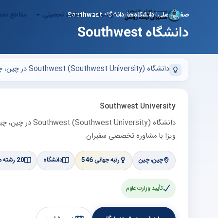
موسسه
مقصد تحصیلی
مقاطع تح
صفحه اصلی
دانشگاه‌ها
دانشگاه Southwest
دانشگاه Southwest
دانشگاه Southwest (Southwest University) در چین، چین — رتبه 546 در لیست برترین‌های چین (QS حدود —). پذیرش تحصیلی، بورسیه و ویزا با مشاوره تخصصی سفیران.
Southwest University
ویزا با مشاوره تخصصی سفیران.
چین، چین
رتبه جهانی 546
دانشگاه
20 رشته مرتبط
تأیید وزارت علوم