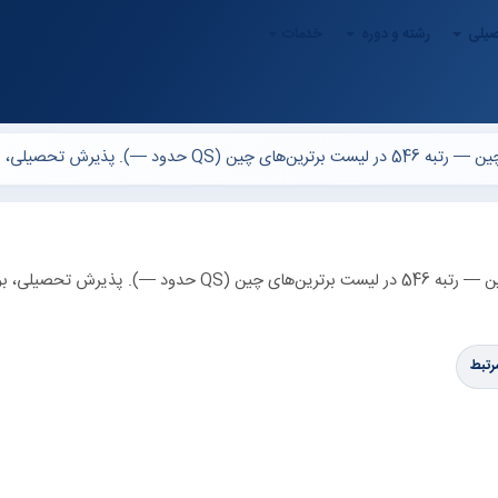
صیلی
رشته و دوره
خدمات
دانشگاه Southwest (Southwest University) در چین، چین — رتبه 546 در لیست برترین‌های چین (QS حدود —)