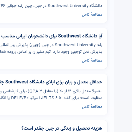
دانشگاه Southwest University در چین، چین رتبه جهانی 546 دارد.
مطالعهٔ کامل
آیا دانشگاه Southwest برای دانشجویان ایرانی مناسب است؟
بله؛ Southwest University در چین (چین) پ
پذیرش قابل توجهی وجود دارد. تیم سفیران بر اساس رزومه شما مس
مطالعهٔ کامل
حداقل معدل و زبان برای اپلای دانشگاه Southwest چقدر است؟
معمولاً معدل بالای ۱۴ از ۲۰
متفاوت است؛ برای کانادا IELTS ۶.۵، اسپانیا DELE/B2 یا انگلیسی، چین IELTS ۶ یا HSK ۴ رایج است.
مطالعهٔ کامل
هزینه تحصیل و زندگی در چین چقدر است؟