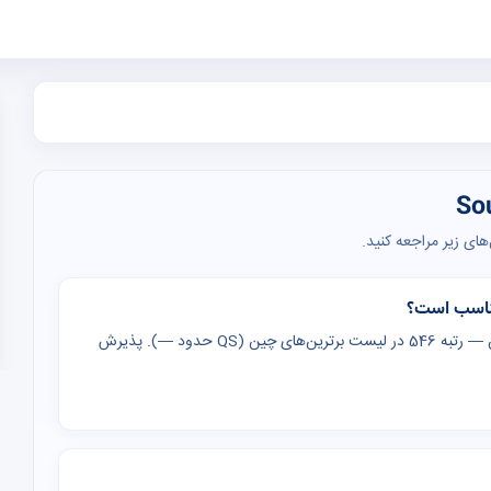
ای زیر مراجعه کنید.
دانشگاه Southwest (Southwest University) در چین، چین — رتبه 546 در لیست برترین‌های چین (QS حدود —). پذیرش