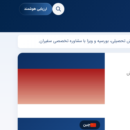
ارزیابی هوشمند
دود —). پذیرش
چین