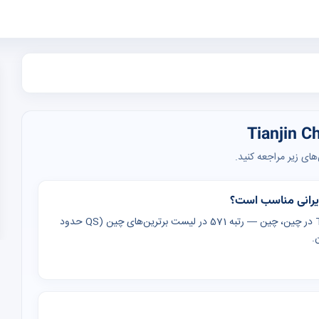
ای زیر مراجعه کنید.
دانشگاه Tianjin Chengjian (Tianjin Chengjian University) در چین، چین — رتبه 571 در لیست برترین‌های چین (QS حدود
.