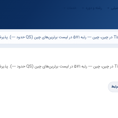
صیلی
رشته و دوره
خدمات
دانشگاه Tianjin Chengjian (Tianjin Chengjian University) در چین، چین — رتبه 571 در لیست برترین‌های چین (QS ح