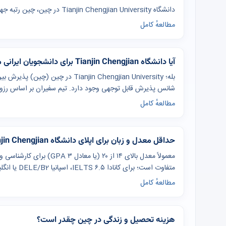
دانشگاه Tianjin Chengjian University در چین، چین رتبه جهانی 571 دارد.
مطالعهٔ کامل
آیا دانشگاه Tianjin Chengjian برای دانشجویان ایرانی مناسب است؟
بله؛ Tianjin Chengjian University د
شانس پذیرش قابل توجهی وجود دارد. تیم سفیران بر اساس رزومه 
مطالعهٔ کامل
حداقل معدل و زبان برای اپلای دانشگاه Tianjin Chengjian چقدر است؟
معمولاً معدل بالای ۱۴ از ۲۰
متفاوت است؛ برای کانادا IELTS ۶.۵، اسپانیا DELE/B2 یا انگلیسی، چین IELTS ۶ یا HSK ۴ رایج است.
مطالعهٔ کامل
هزینه تحصیل و زندگی در چین چقدر است؟