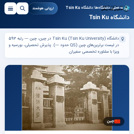
صفحه اصلی
دانشگاه‌ها
دانشگاه Tsin Ku
ارزیابی هوشمند
دانشگاه Tsin Ku
دانشگاه Tsin Ku (Tsin Ku University) در چین، چین — رتبه 593
در لیست برترین‌های چین (QS حدود —). پذیرش تحصیلی، بورسیه و
ویزا با مشاوره تخصصی سفیران.
چین