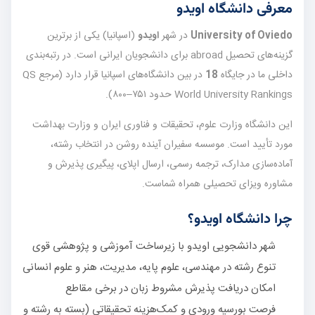
معرفی دانشگاه اویدو
University of Oviedo
در شهر
اویدو
(اسپانیا) یکی از برترین
گزینه‌های تحصیل abroad برای دانشجویان ایرانی است. در رتبه‌بندی
داخلی ما در جایگاه
18
در بین دانشگاه‌های اسپانیا قرار دارد (مرجع QS
World University Rankings حدود ۷۵۱–۸۰۰).
این دانشگاه وزارت علوم، تحقیقات و فناوری ایران و وزارت بهداشت
مورد تأیید است. موسسه سفیران آینده روشن در انتخاب رشته،
آماده‌سازی مدارک، ترجمه رسمی، ارسال اپلای، پیگیری پذیرش و
مشاوره ویزای تحصیلی همراه شماست.
چرا دانشگاه اویدو؟
شهر دانشجویی اویدو با زیرساخت آموزشی و پژوهشی قوی
تنوع رشته در مهندسی، علوم پایه، مدیریت، هنر و علوم انسانی
امکان دریافت پذیرش مشروط زبان در برخی مقاطع
فرصت بورسیه ورودی و کمک‌هزینه تحقیقاتی (بسته به رشته و