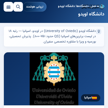
صفحه اصلی
دانشگاه‌ها
دانشگاه اویدو
ارزیابی هوشمند
دانشگاه اویدو
دانشگاه اویدو (University of Oviedo) در اویدو، اسپانیا — رتبه 18
در لیست برترین‌های اسپانیا (QS حدود ۷۵۱–۸۰۰). پذیرش تحصیلی،
بورسیه و ویزا با مشاوره تخصصی سفیران.
اسپانیا