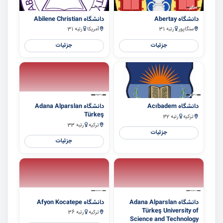
سایر
سایر
دانشگاه Abertay
دانشگاه Abilene Christian
سنگاپور
رتبه 31
آمریکا
رتبه 31
جزئیات
جزئیات
سایر
سایر
دانشگاه Acıbadem
دانشگاه Adana Alparslan
Türkeş
ترکیه
رتبه 32
ترکیه
رتبه 33
جزئیات
جزئیات
سایر
سایر
دانشگاه Adana Alparslan
دانشگاه Afyon Kocatepe
Türkeş University of
ترکیه
رتبه 36
Science and Technology