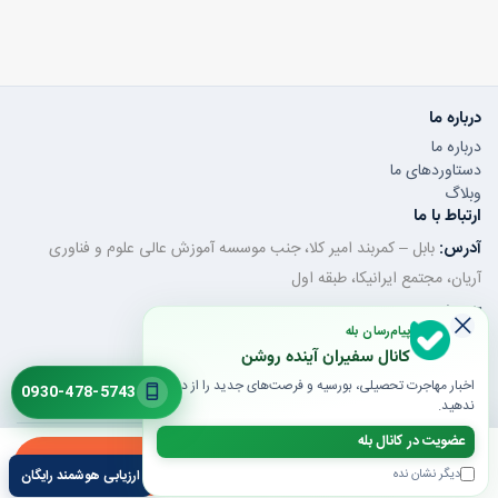
درباره ما
درباره ما
دستاوردهای ما
وبلاگ
ارتباط با ما
آدرس:
بابل – کمربند امیر کلا، جنب موسسه آموزش عالی علوم و فناوری
آریان، مجتمع ایرانیکا، طبقه اول
تلفن ثابت:
011-32350320
پیام‌رسان بله
موبایل / واتساپ:
0930-478-5743
کانال سفیران آینده روشن
ایمیل:
saroshanbbl@gmail.com
اخبار مهاجرت تحصیلی، بورسیه و فرصت‌های جدید را از دست
0930-478-5743
ندهید.
عضویت در کانال بله
© 1405 تمام حقوق محفوظ است | طراحی و توسعه توسط گروه فنی و مهندسی
ارزیابی
مشاوره
تیپرینو
دیگر نشان نده
ارزیابی هوشمند رایگان