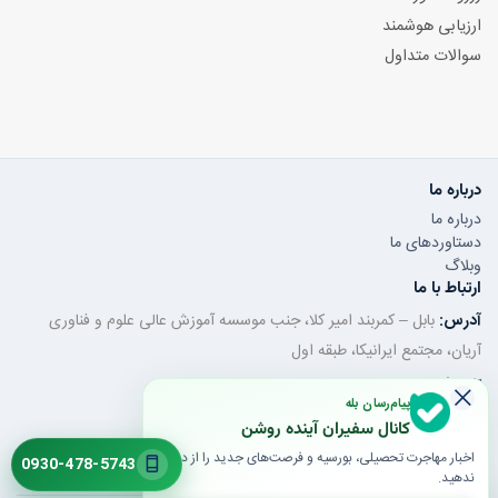
ارزیابی هوشمند
سوالات متداول
درباره ما
درباره ما
دستاوردهای ما
وبلاگ
ارتباط با ما
آدرس:
بابل – کمربند امیر کلا، جنب موسسه آموزش عالی علوم و فناوری
آریان، مجتمع ایرانیکا، طبقه اول
تلفن ثابت:
011-32350320
پیام‌رسان بله
موبایل / واتساپ:
0930-478-5743
کانال سفیران آینده روشن
ایمیل:
saroshanbbl@gmail.com
اخبار مهاجرت تحصیلی، بورسیه و فرصت‌های جدید را از دست
0930-478-5743
ندهید.