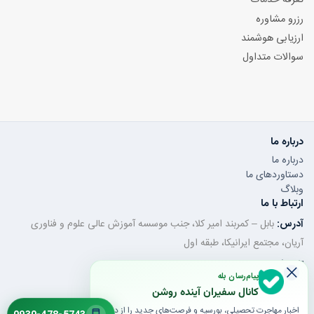
تعرفه خدمات
رزرو مشاوره
ارزیابی هوشمند
سوالات متداول
درباره ما
درباره ما
دستاوردهای ما
وبلاگ
ارتباط با ما
آدرس:
بابل – کمربند امیر کلا، جنب موسسه آموزش عالی علوم و فناوری
آریان، مجتمع ایرانیکا، طبقه اول
تلفن ثابت:
011-32350320
پیام‌رسان بله
موبایل / واتساپ:
0930-478-5743
کانال سفیران آینده روشن
ایمیل:
saroshanbbl@gmail.com
اخبار مهاجرت تحصیلی، بورسیه و فرصت‌های جدید را از دست