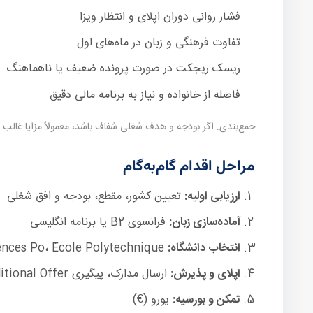
فشار روانی دوران اپلای و انتظار ویزا
تفاوت فرهنگی و زبان در ماه‌های اول
ریسک ریجکت در صورت پرونده ضعیف یا ناهماهنگ
فاصله از خانواده و نیاز به برنامه مالی دقیق
جمع‌بندی: اگر بودجه و هدف شغلی شفاف باشد، معمولاً مزایا غالب
مراحل اقدام گام‌به‌گام
ارزیابی اولیه:
تعیین کشور، مقطع، بودجه و افق شغلی
آماده‌سازی زبان:
فرانسوی B2 یا برنامه انگلیسی
انتخاب دانشگاه:
Sorbonne، Sciences Po، École Polytechnique و شهرهایی مانند پاریس، لیون، تولوز، مونپلیه
اپلای و پذیرش:
ارسال مدارک، پیگیری Conditional Offer
تمکن و بورسیه:
یورو (€)