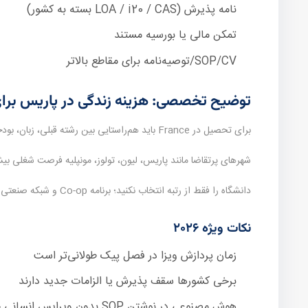
نامه پذیرش (LOA / i20 / CAS بسته به کشور)
تمکن مالی یا بورسیه مستند
SOP/CV/توصیه‌نامه برای مقاطع بالاتر
توضیح تخصصی: هزینه زندگی در پاریس برا
برای تحصیل در France باید هم‌راستایی بین رشته قبلی، زبان، بودجه و افق اقامت بعد از تحصیل دیده شود.
شهرهای پرتقاضا مانند پاریس، لیون، تولوز، مونپلیه فرصت شغلی بیشت
دانشگاه را فقط از رتبه انتخاب نکنید؛ برنامه Co-op و شبکه صنعتی مهم است.
نکات ویژه ۲۰۲۶
زمان پردازش ویزا در فصل پیک طولانی‌تر است
برخی کشورها سقف پذیرش یا الزامات جدید دارند
هوش مصنوعی در نوشتن SOP بدون ویرایس انسانی خطرناک است