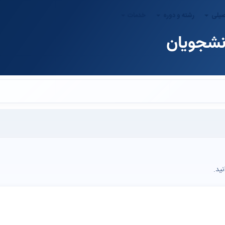
صیلی
رشته و دوره
خدمات
انشجویان
ید.