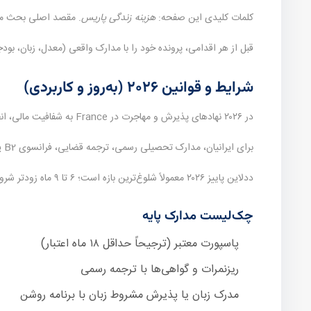
کلمات کلیدی این صفحه:
هزینه زندگی پاریس
. مقصد اصلی بحث م
قبل از هر اقدامی، پرونده خود را با مدارک واقعی (معدل، زبان، ب
شرایط و قوانین ۲۰۲۶ (به‌روز و کاربردی)
در ۲۰۲۶ نهادهای پذیرش و مهاجرت در France به شفافیت مالی، انطباق برنامه تحصیلی با سابقه قبلی و اصالت مدارک حساس‌تر شده‌اند.
برای ایرانیان، مدارک تحصیلی رسمی، ترجمه قضایی، فرانسوی B2 یا برنامه انگلیسی و گاهی گواهی‌های تکمیلی (مانند نظام وظیفه یا تمکن) جزو چک‌لیست اصلی است.
ددلاین پاییز ۲۰۲۶ معمولاً شلوغ‌ترین بازه است؛ ۶ تا ۹ ماه زودتر شروع کنید.
چک‌لیست مدارک پایه
پاسپورت معتبر (ترجیحاً حداقل ۱۸ ماه اعتبار)
ریزنمرات و گواهی‌ها با ترجمه رسمی
مدرک زبان یا پذیرش مشروط زبان با برنامه روشن