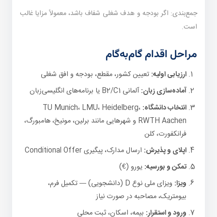
جمع‌بندی: اگر بودجه و هدف شغلی شفاف باشد، معمولاً مزایا غالب
است.
مراحل اقدام گام‌به‌گام
ارزیابی اولیه:
تعیین کشور، مقطع، بودجه و افق شغلی
آماده‌سازی زبان:
آلمانی B2/C1 یا برنامه‌های انگلیسی‌زبان
انتخاب دانشگاه:
TU Munich، LMU، Heidelberg،
RWTH Aachen و شهرهایی مانند برلین، مونیخ، هامبورگ،
فرانکفورت، کلن
اپلای و پذیرش:
ارسال مدارک، پیگیری Conditional Offer
تمکن و بورسیه:
یورو (€)
ویزا:
ویزای ملی نوع D (دانشجویی) — تکمیل فرم،
بیومتریک، مصاحبه در صورت نیاز
ورود و استقرار:
بیمه، اسکان، ثبت محلی